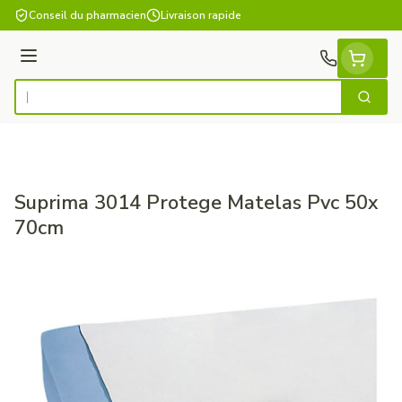
Aller au contenu
Conseil du pharmacien
Livraison rapide
Menu
Cherch
Rechercher
Suprima 3014 Protege Matelas Pvc 50x
70cm