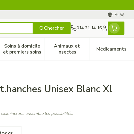
FR
Passer
Langues
Chercher
014 21 14 16
Menu client
Soins à domicile
Animaux et
Médicaments
ines
 et enfants
catégorie Vitalité 50+
le sous-menu pour la catégorie Naturopathie
Afficher le sous-menu pour la catégorie Soins à do
Afficher le sous-menu pour la
Afficher 
et premiers soins
insectes
t.hanches Unisex Blanc Xl
 examinerons ensemble les possibilités.
tocks !