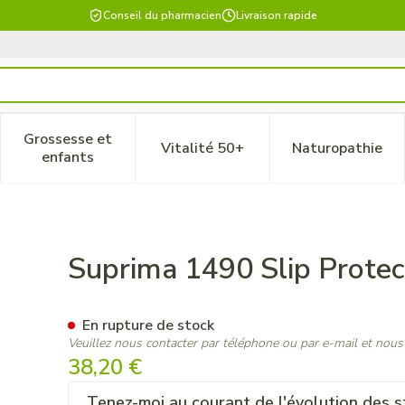
Conseil du pharmacien
Livraison rapide
Grossesse et
Vitalité 50+
Naturopathie
 catégorie Beauté, soins et hygiène
le sous-menu pour la catégorie Régime, alimentation & vitam
Afficher le sous-menu pour la catégorie Grossesse
Afficher le sous-menu pour la 
Afficher 
enfants
anches Unisex Blanc Xl
Suprima 1490 Slip Protec
En rupture de stock
Veuillez nous contacter par téléphone ou par e-mail et nous
38,20 €
Tenez-moi au courant de l'évolution des s