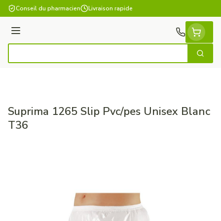
Aller au contenu
Conseil du pharmacien
Livraison rapide
Menu
Cherch
Rechercher
Suprima 1265 Slip Pvc/pes Unisex Blanc
T36