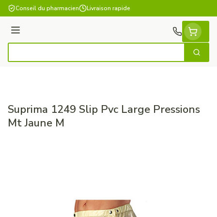
Aller au contenu
Conseil du pharmacien
Livraison rapide
Menu
Cherch
Rechercher
Suprima 1249 Slip Pvc Large Pressions
Mt Jaune M