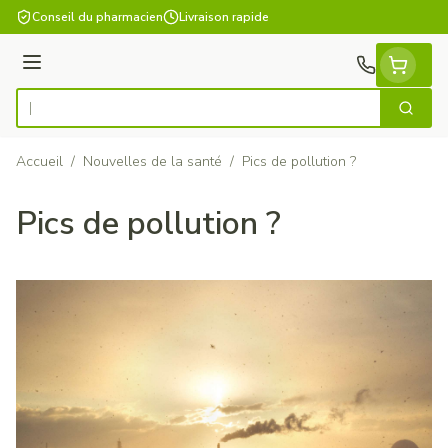
Aller au contenu
Conseil du pharmacien
Livraison rapide
Menu
Cherch
Rechercher
Accueil
/
Nouvelles de la santé
/
Pics de pollution ?
Pics de pollution ?