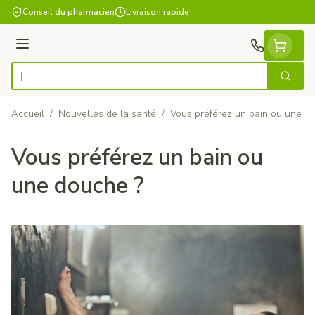
Aller au contenu
Conseil du pharmacien
Livraison rapide
Menu
Cherch
Rechercher
Accueil
/
Nouvelles de la santé
/
Vous préférez un bain ou une d
Vous préférez un bain ou
une douche ?