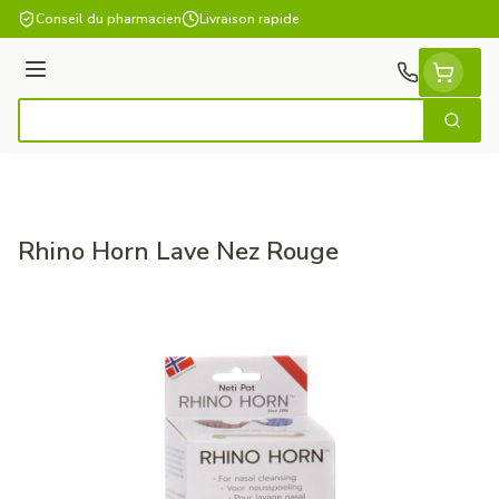
Aller au contenu
Conseil du pharmacien
Livraison rapide
Menu
Cherch
Rechercher
Rhino Horn Lave Nez Rouge