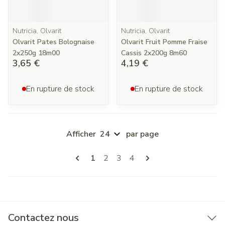
Nutricia, Olvarit
Nutricia, Olvarit
Olvarit Pates Bolognaise
Olvarit Fruit Pomme Fraise
2x250g 18m00
Cassis 2x200g 8m60
3,65 €
4,19 €
En rupture de stock
En rupture de stock
Afficher
par page
Pages
Vous lisez actuellement la page
Page
Page
Page
1
2
3
4
Contactez nous