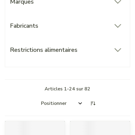
Marques
filter
Fabricants
filter
Restrictions alimentaires
filter
Articles
1
-
24
sur
82
Trier par: