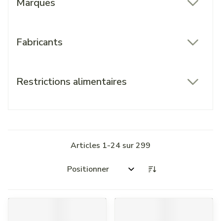
Marques
filter
Fabricants
filter
Restrictions alimentaires
filter
Articles
1
-
24
sur
299
Trier par: