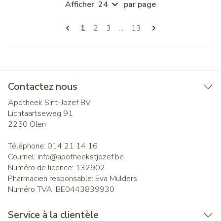
Afficher
par page
Pages
Vous lisez actuellement la page
Page
Page
Page
1
2
3
...
13
Contactez nous
Apotheek Sint-Jozef BV
Lichtaartseweg 91
2250
Olen
Téléphone:
014 21 14 16
Courriel:
info@
apotheekstjozef.be
Numéro de licence:
132902
Pharmacien responsable:
Eva Mulders
Numéro TVA:
BE0443839930
Service à la clientèle