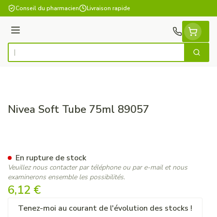
Aller au contenu
Conseil du pharmacien
Livraison rapide
Menu
Cherch
Rechercher
Nivea Soft Tube 75ml 89057
Nivea Soft Tube 75ml 89057
En rupture de stock
Veuillez nous contacter par téléphone ou par e-mail et nous
examinerons ensemble les possibilités.
6,12 €
Tenez-moi au courant de l'évolution des stocks !