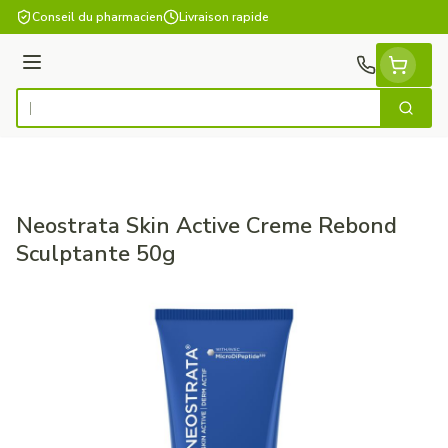
Aller au contenu
Conseil du pharmacien
Livraison rapide
Menu
Cherch
Rechercher
Neostrata Skin Active Creme Rebond
Sculptante 50g