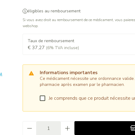
éligibles au remboursement
Si vous avez droit au remboursement de ce médicament, vous paierez 
webshop.
Taux de remboursement
€ 37,27
(6% TVA incluse)
Informations importantes
Ce médicament nécessite une ordonnance valide. Il
pharmacie après examen par le pharmacien.
Je comprends que ce produit nécessite u
Quantité