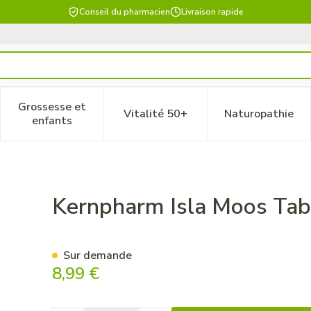
Conseil du pharmacien
Livraison rapide
Grossesse et
Vitalité 50+
Naturopathie
 catégorie Beauté, soins et hygiène
le sous-menu pour la catégorie Régime, alimentation & vitam
Afficher le sous-menu pour la catégorie Grossesse
Afficher le sous-menu pour la 
Afficher 
enfants
0
Kernpharm Isla Moos Tab
Sur demande
8,99 €