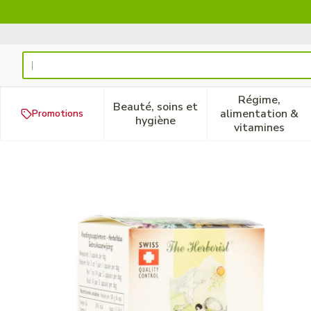
Aller au contenu
Rechercher
Régime,
Beauté, soins et
alimentation &
Promotions
Afficher le sous-menu pour la
Afficher 
hygiène
vitamines
Herborist Herbofidus Caps 