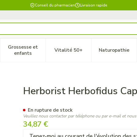
Conseil du pharmacien
Livraison rapide
Grossesse et
Vitalité 50+
Naturopathie
 catégorie Beauté, soins et hygiène
le sous-menu pour la catégorie Régime, alimentation & vitam
Afficher le sous-menu pour la catégorie Grossesse
Afficher le sous-menu pour la 
Afficher 
enfants
60
Herborist Herbofidus Ca
En rupture de stock
Veuillez nous contacter par téléphone ou par e-mail et nous
34,87 €
Tenez-moi au courant de l'évolution des s