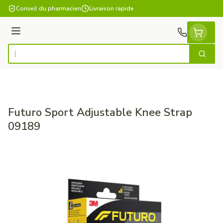
Aller au contenu
Conseil du pharmacien
Livraison rapide
Menu
Cherch
Rechercher
Futuro Sport Adjustable Knee Strap
09189