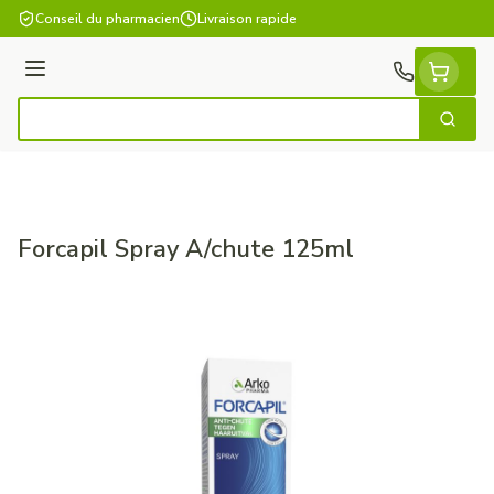
Aller au contenu
Conseil du pharmacien
Livraison rapide
Menu
Cherch
Rechercher
Forcapil Spray A/chute 125ml