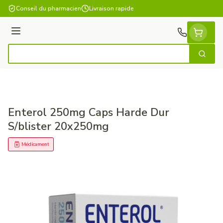
Aller au contenu
Conseil du pharmacien
Livraison rapide
Menu
Cherch
Rechercher
Enterol 250mg Caps Harde Dur
S/blister 20x250mg
Médicament