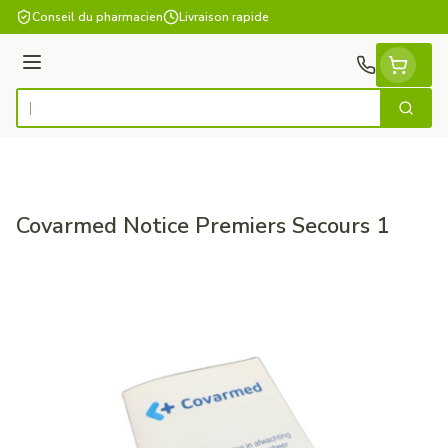
Aller au contenu
Conseil du pharmacien
Livraison rapide
Menu
Cherch
Rechercher
Covarmed Notice Premiers Secours 1