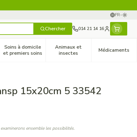
FR
Passer
Langues
Chercher
014 21 14 16
Menu client
Soins à domicile
Animaux et
Médicaments
ines
 et enfants
catégorie Vitalité 50+
le sous-menu pour la catégorie Naturopathie
Afficher le sous-menu pour la catégorie Soins à do
Afficher le sous-menu pour la
Afficher 
et premiers soins
insectes
ransp 15x20cm 5 33542
 examinerons ensemble les possibilités.