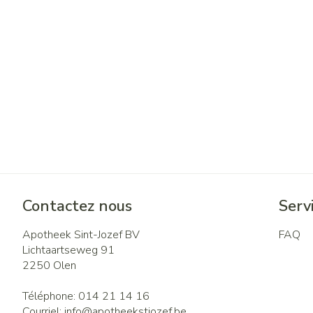
Contactez nous
Servi
Apotheek Sint-Jozef BV
FAQ
Lichtaartseweg 91
2250
Olen
Téléphone:
014 21 14 16
Courriel:
info@
apotheekstjozef.be