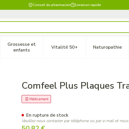
Conseil du pharmacien
Livraison rapide
Grossesse et
Vitalité 50+
Naturopathie
 catégorie Beauté, soins et hygiène
le sous-menu pour la catégorie Régime, alimentation & vitam
Afficher le sous-menu pour la catégorie Grossesse
Afficher le sous-menu pour la 
Afficher 
enfants
sp 15x20cm 5 33542
Comfeel Plus Plaques T
Médicament
En rupture de stock
Veuillez nous contacter par téléphone ou par e-mail et nous
50,82 €