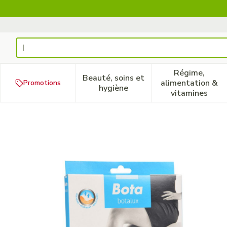
Aller au contenu
Rechercher
Régime,
Beauté, soins et
alimentation &
Promotions
Afficher le sous-menu pour la
Afficher 
hygiène
vitamines
Botalux 140 Maternity Ch N