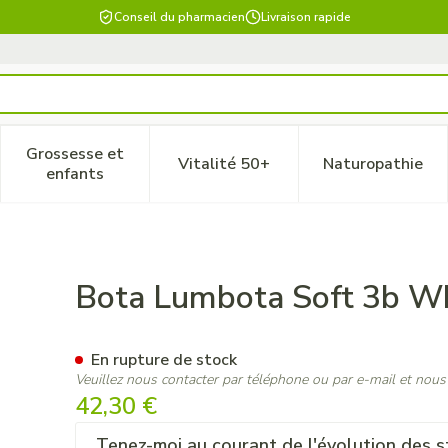
Conseil du pharmacien
Livraison rapide
Grossesse et
Vitalité 50+
Naturopathie
 catégorie Beauté, soins et hygiène
le sous-menu pour la catégorie Régime, alimentation & vitam
Afficher le sous-menu pour la catégorie Grossesse
Afficher le sous-menu pour la 
Afficher 
enfants
H 20cm M
Bota Lumbota Soft 3b 
En rupture de stock
Veuillez nous contacter par téléphone ou par e-mail et nous
42,30 €
Tenez-moi au courant de l'évolution des s