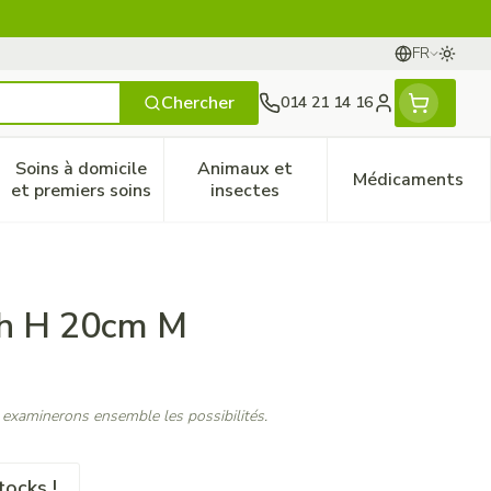
FR
Passer
Langues
Chercher
014 21 14 16
Menu client
Soins à domicile
Animaux et
Médicaments
ines
 et enfants
catégorie Vitalité 50+
le sous-menu pour la catégorie Naturopathie
Afficher le sous-menu pour la catégorie Soins à do
Afficher le sous-menu pour la
Afficher 
et premiers soins
insectes
Wh H 20cm M
 examinerons ensemble les possibilités.
tocks !