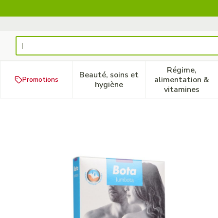
Aller au contenu
Rechercher
Régime,
Beauté, soins et
alimentation &
Promotions
Afficher le sous-menu pour la
Afficher 
hygiène
vitamines
Bota Lumbota Soft 3b Wh 