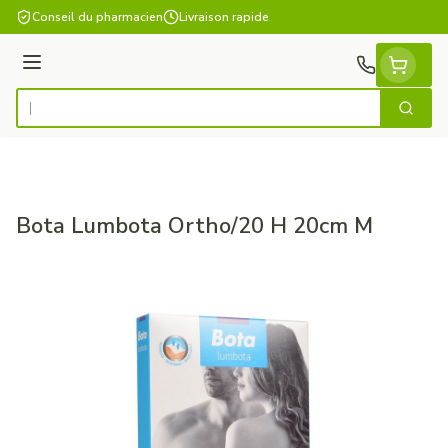
Aller au contenu
Conseil du pharmacien
Livraison rapide
Menu
Cherch
Rechercher
Bota Lumbota Ortho/20 H 20cm M