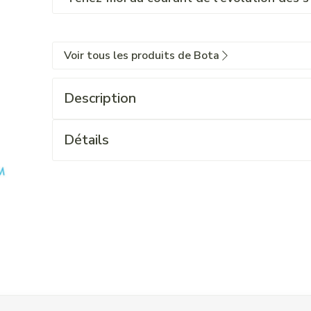
Voir tous les produits de Bota
Description
Détails
 l'aide de la touche de tabulation. Vous pouvez sauter le carrouse
ation en carrousel