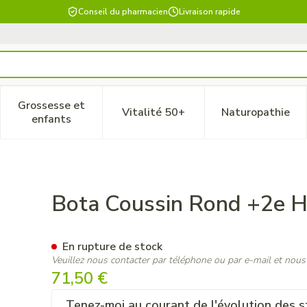
Conseil du pharmacien
Livraison rapide
Grossesse et
Vitalité 50+
Naturopathie
 catégorie Beauté, soins et hygiène
le sous-menu pour la catégorie Régime, alimentation & vitam
Afficher le sous-menu pour la catégorie Grossesse
Afficher le sous-menu pour la 
Afficher 
enfants
sse
Bota Coussin Rond +2e 
En rupture de stock
Veuillez nous contacter par téléphone ou par e-mail et nous
71,50 €
Tenez-moi au courant de l'évolution des s