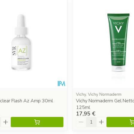
Vichy, Vichy Normaderm
aclear Flash Az Amp 30ml
Vichy Normaderm Gel Nett
125ml
17,95 €
é
Quantité