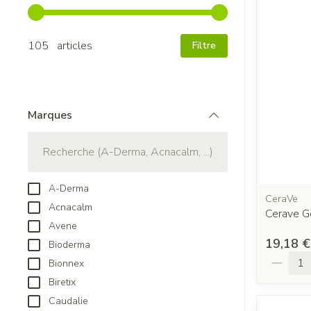
Utilisez les touches fléchées gauche et droite pour ajuster
105 articles
Filtre
Marques
filter
A-Derma
CeraVe
Acnacalm
Cerave G
Avene
19,18 €
Bioderma
Quantit
Bionnex
Biretix
Caudalie