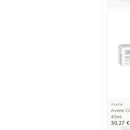
Avene
Avene C
40ml
30,27 €
Quantit