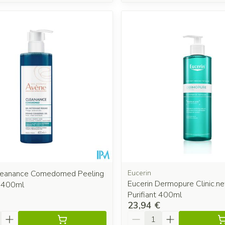
leanance Comedomed Peeling
Eucerin
Eucerin Dermopure Clinic.ne
. 400ml
Purifiant 400ml
23,94 €
é
Quantité