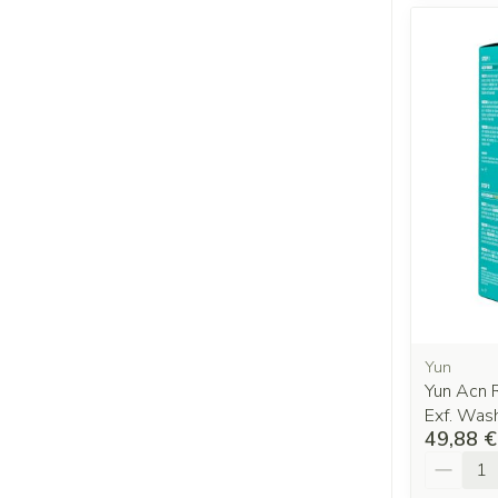
Yun
Yun Acn R
Exf. Was
49,88 €
Quantit