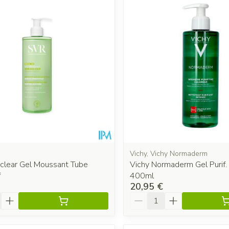
Vichy, Vichy Normaderm
aclear Gel Moussant Tube
Vichy Normaderm Gel Purif.
f
400ml
20,95 €
é
Quantité