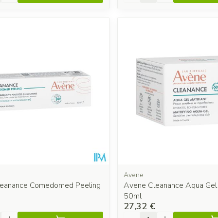
Avene
leanance Comedomed Peeling
Avene Cleanance Aqua Gel 
50ml
27,32 €
é
Quantité