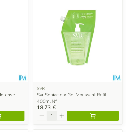
SVR
 Intense
Svr Sebiaclear Gel Moussant Refill
400ml Nf
18,73 €
Quantité