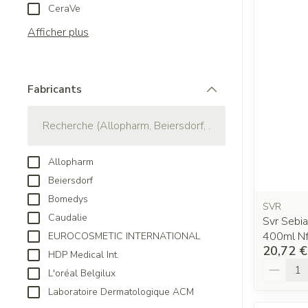
CeraVe
Afficher plus
Fabricants
filter
Allopharm
Beiersdorf
Bomedys
SVR
Caudalie
Svr Sebi
400ml N
EUROCOSMETIC INTERNATIONAL
20,72 €
HDP Medical Int.
Quantit
L'oréal Belgilux
Laboratoire Dermatologique ACM