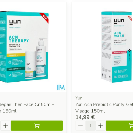
Yun
epair Ther. Face Cr 50ml+
Yun Acn Prebiotic Purify. Ge
h 150ml
Visage 150ml
14,99 €
é
Quantité