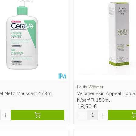
 les valeurs minimales et maximales du prix.
Louis Widmer
el Nett. Moussant 473ml
Widmer Skin Appeal Lipo S
N/parf Fl 150ml
18,50 €
é
Quantité