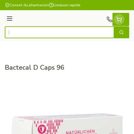
Aller au contenu
Conseil du pharmacien
Livraison rapide
Menu
Cherch
Rechercher
Bactecal D Caps 96