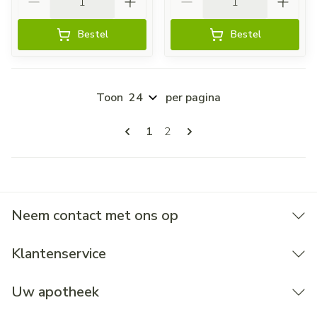
Bestel
Bestel
Toon
per pagina
Pagina's
U lees momenteel pagina
Pagina
1
2
Neem contact met ons op
Klantenservice
Uw apotheek