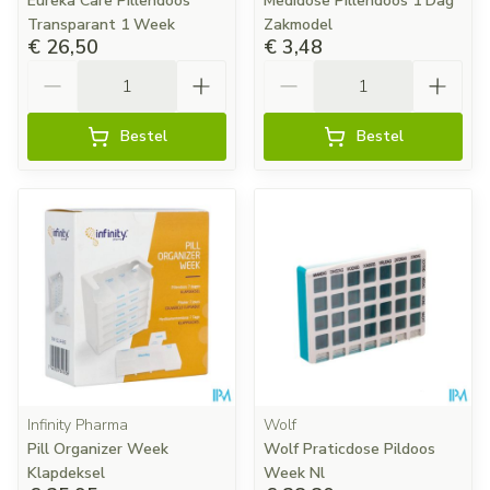
Eureka Care Pillendoos
Medidose Pillendoos 1 Dag
Transparant 1 Week
Zakmodel
€ 26,50
€ 3,48
Aantal
Aantal
Bestel
Bestel
Infinity Pharma
Wolf
Pill Organizer Week
Wolf Praticdose Pildoos
Klapdeksel
Week Nl