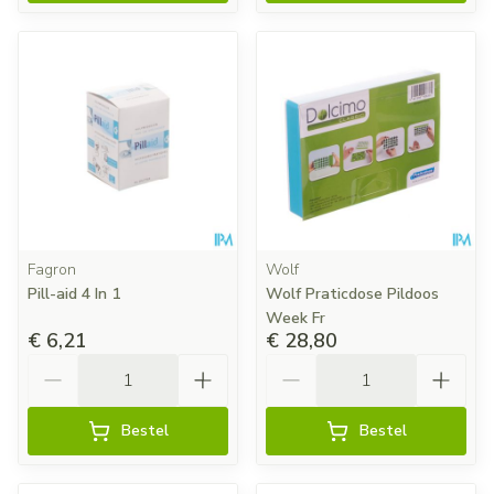
Fagron
Wolf
Pill-aid 4 In 1
Wolf Praticdose Pildoos
Week Fr
€ 6,21
€ 28,80
Aantal
Aantal
Bestel
Bestel