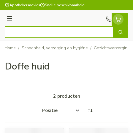
Ga naar de inhoud
Apothekersadvies
Snelle beschikbaarheid
Menu
Zoek
Product, merk, categorie...
Home
/
Schoonheid, verzorging en hygiëne
/
Gezichtsverzorging
Doffe huid
2
producten
Sorteer op: