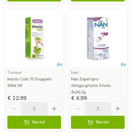
Trenker
Nan
Imutis Colic Fl Druppels
Nan Expertpro
50ml Nf
A/regurgitatie Sticks
4x26,2g
€ 12,99
€ 4,99
Aantal
Aantal
Bestel
Bestel