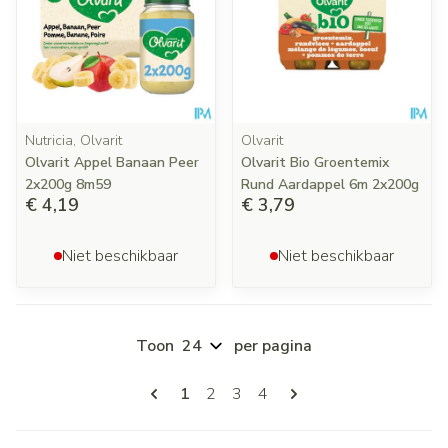
Nutricia, Olvarit
Olvarit
Olvarit Appel Banaan Peer
Olvarit Bio Groentemix
2x200g 8m59
Rund Aardappel 6m 2x200g
€ 4,19
€ 3,79
Niet beschikbaar
Niet beschikbaar
Toon
per pagina
Pagina's
U lees momenteel pagina
Pagina
Pagina
Pagina
1
2
3
4