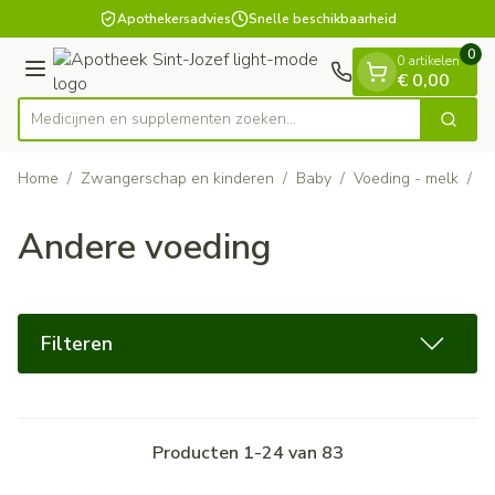
Dia 1 van 1
Ga naar de inhoud
Apothekersadvies
Snelle beschikbaarheid
0
0 artikelen
Menu
€ 0,00
Medicijnen en supplementen zoeken...
Zoek
Product, merk, categorie...
Home
/
Zwangerschap en kinderen
/
Baby
/
Voeding - melk
/
A
Andere voeding
Filteren
Producten
1
-
24
van
83