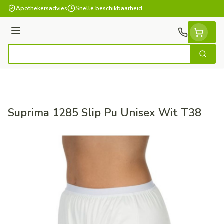
Ga naar de inhoud
Apothekersadvies
Snelle beschikbaarheid
Menu
Zoek
Product, merk, categorie...
Suprima 1285 Slip Pu Unisex Wit T38