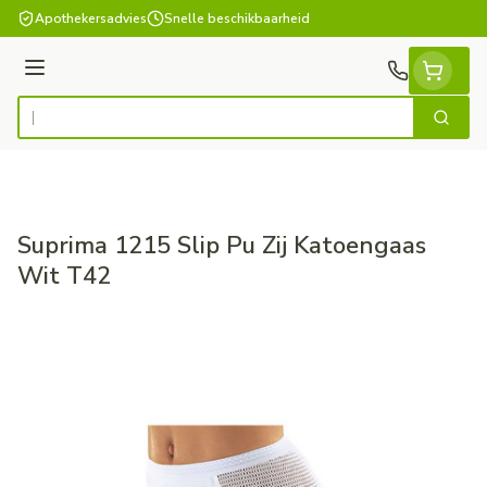
Ga naar de inhoud
Apothekersadvies
Snelle beschikbaarheid
Menu
Zoek
Product, merk, categorie...
Suprima 1215 Slip Pu Zij Katoengaas
Wit T42