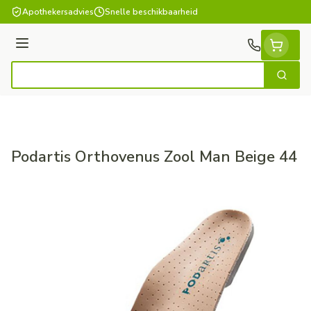
Ga naar de inhoud
Apothekersadvies
Snelle beschikbaarheid
Menu
Zoek
Product, merk, categorie...
Podartis Orthovenus Zool Man Beige 44