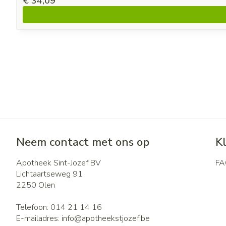
€ 34,09
Neem contact met ons op
K
Apotheek Sint-Jozef BV
FA
Lichtaartseweg 91
2250
Olen
Telefoon:
014 21 14 16
E-mailadres:
info@
apotheekstjozef.be