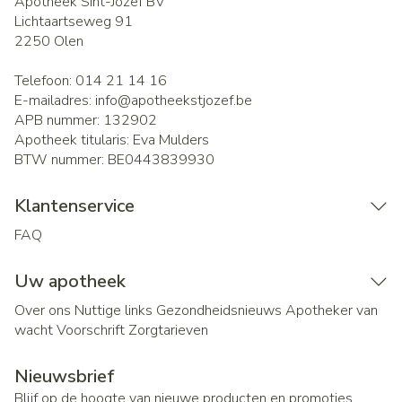
Apotheek Sint-Jozef BV
Lichtaartseweg 91
2250
Olen
Telefoon:
014 21 14 16
E-mailadres:
info@
apotheekstjozef.be
APB nummer:
132902
Apotheek titularis:
Eva Mulders
BTW nummer:
BE0443839930
Klantenservice
FAQ
Uw apotheek
Over ons
Nuttige links
Gezondheidsnieuws
Apotheker van
wacht
Voorschrift
Zorgtarieven
Nieuwsbrief
Blijf op de hoogte van nieuwe producten en promoties