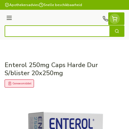
Ga naar de inhoud
Apothekersadvies
Snelle beschikbaarheid
Menu
Zoek
Product, merk, categorie...
Enterol 250mg Caps Harde Dur
S/blister 20x250mg
Geneesmiddel