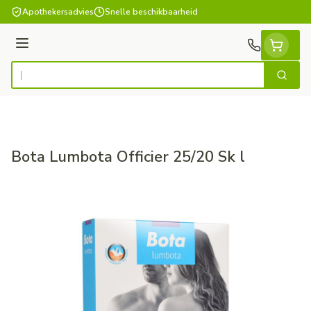
Ga naar de inhoud
Apothekersadvies
Snelle beschikbaarheid
Menu
Zoek
Product, merk, categorie...
Bota Lumbota Officier 25/20 Sk l